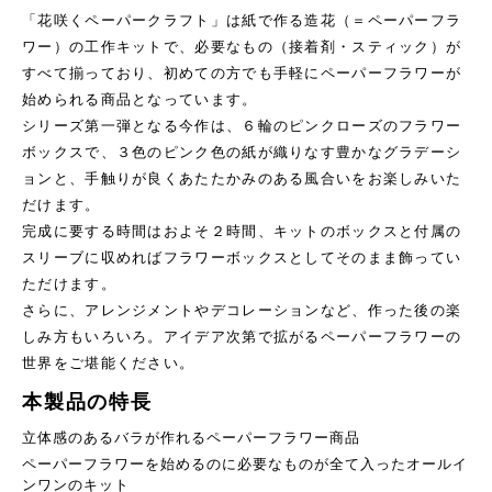
「花咲くペーパークラフト」は紙で作る造花（＝ペーパーフラ
ワー）の工作キットで、必要なもの（接着剤・スティック）が
すべて揃っており、初めての方でも手軽にペーパーフラワーが
始められる商品となっています。
シリーズ第一弾となる今作は、６輪のピンクローズのフラワー
ボックスで、３色のピンク色の紙が織りなす豊かなグラデーシ
ョンと、手触りが良くあたたかみのある風合いをお楽しみいた
だけます。
完成に要する時間はおよそ２時間、キットのボックスと付属の
スリーブに収めればフラワーボックスとしてそのまま飾ってい
ただけます。
さらに、アレンジメントやデコレーションなど、作った後の楽
しみ方もいろいろ。アイデア次第で拡がるペーパーフラワーの
世界をご堪能ください。
本製品の特長
立体感のあるバラが作れるペーパーフラワー商品
ペーパーフラワーを始めるのに必要なものが全て入ったオールイ
ンワンのキット