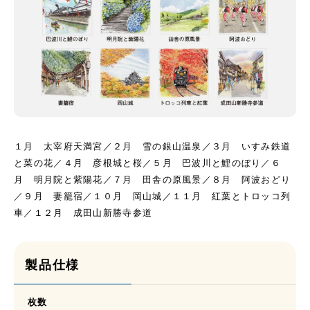
１月 太宰府天満宮／２月 雪の銀山温泉／３月 いすみ鉄道
と菜の花／４月 彦根城と桜／５月 巴波川と鯉のぼり／６
月 明月院と紫陽花／７月 田舎の原風景／８月 阿波おどり
／９月 妻籠宿／１０月 岡山城／１１月 紅葉とトロッコ列
車／１２月 成田山新勝寺参道
製品仕様
枚数