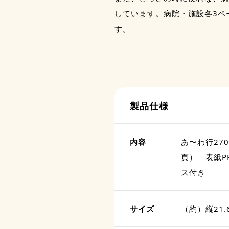
しています。病院・施設各3ペ
す。
製品仕様
内容
あ〜わ行27
頁） 表紙P
ス付き
サイズ
（約）縦21.6