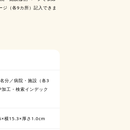
ージ（各9カ所）記入できま
0名分／病院・施設（各3
P加工・検索インデック
×横15.3×厚さ1.0cm