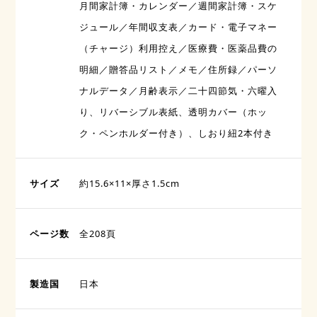
月間家計簿・カレンダー／週間家計簿・スケ
ジュール／年間収支表／カード・電子マネー
（チャージ）利用控え／医療費・医薬品費の
明細／贈答品リスト／メモ／住所録／パーソ
ナルデータ／月齢表示／二十四節気・六曜入
り、リバーシブル表紙、透明カバー（ホッ
ク・ペンホルダー付き）、しおり紐2本付き
サイズ
約15.6×11×厚さ1.5cm
ページ数
全208頁
製造国
日本