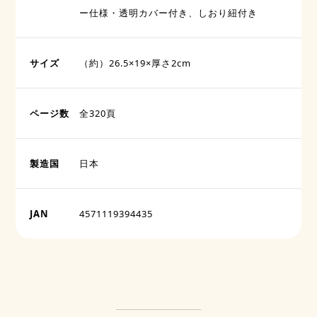
ー仕様・透明カバー付き、しおり紐付き
サイズ
（約）26.5×19×厚さ2cm
ページ数
全320頁
製造国
日本
JAN
4571119394435