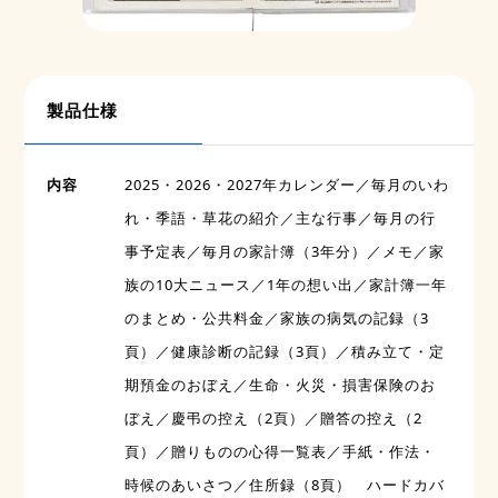
製品仕様
内容
2025・2026・2027年カレンダー／毎月のいわ
れ・季語・草花の紹介／主な行事／毎月の行
事予定表／毎月の家計簿（3年分）／メモ／家
族の10大ニュース／1年の想い出／家計簿一年
のまとめ・公共料金／家族の病気の記録（3
頁）／健康診断の記録（3頁）／積み立て・定
期預金のおぼえ／生命・火災・損害保険のお
ぼえ／慶弔の控え（2頁）／贈答の控え（2
頁）／贈りものの心得一覧表／手紙・作法・
時候のあいさつ／住所録（8頁） ハードカバ