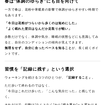
春は“体調のゆらぎ”にも目を向け
て
一方で春は、花粉や寒暖差の影響で体調がゆらぎやすい時期で
もあります。
「今日は花粉がつらいから歩くのは短めにした」
「よく眠れた翌日はなんだか足取りが軽い」
歩数だけでなく、体調や気分、睡眠の状態などにも意識してみ
ると、自分のコンディションの傾向が見えてきます。
無理をせず、自分に合ったペースを知ること
が、長く続くポイ
ントです。
習慣を「記録に残す」という選択
ウォーキングを続けるコツのひとつが、
「記録すること」
。
ただ歩いて終わるのではなく、
「今日はこれだけ歩いた」「こんな気分だった」と残してお
く。
それだけで、行動は“なんとなく”から“積み重ね”へと変わりま